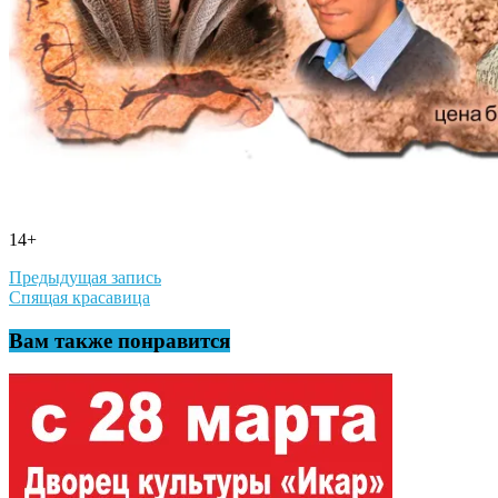
14+
Навигация
Предыдущая запись
Спящая красавица
по
записям
Вам также понравится