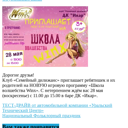
Дорогие друзья!
Клуб «Семейный дилижанс» приглашает ребятишек и их
родителей на НОВУЮ игровую программу «Школа
волшебства Winx». С нетерпением ждём вас 28 мая
(воскресенье) с 11.00 до 15.00 в баре ДК «Икар».
Навигация
ТЕСТ-ДРАЙВ от автомобильной компании «Уральский
Технический Центр»
по
Национальный Фольклорный праздник
записям
Вам также понравится