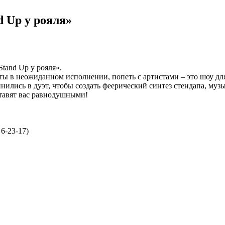
 Up у рояля»
tand Up у рояля».
ы в неожиданном исполнении, попеть с артистами – это шоу для
ились в дуэт, чтобы создать феерический синтез стендапа, музы
ставят вас равнодушными!
6-23-17)