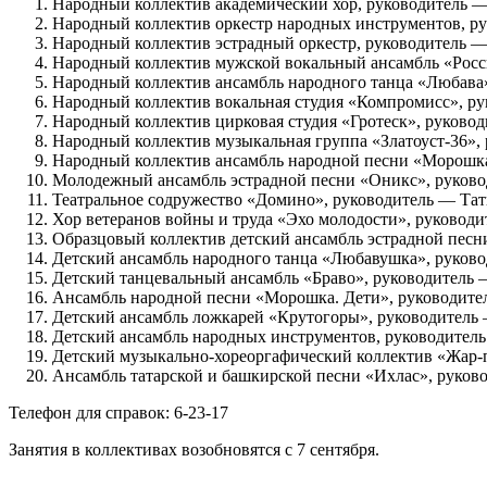
Народный коллектив академический хор, руководитель —
Народный коллектив оркестр народных инструментов, р
Народный коллектив эстрадный оркестр, руководитель 
Народный коллектив мужской вокальный ансамбль «Росс
Народный коллектив ансамбль народного танца «Любава
Народный коллектив вокальная студия «Компромисс», р
Народный коллектив цирковая студия «Гротеск», руково
Народный коллектив музыкальная группа «Златоуст-36»
Народный коллектив ансамбль народной песни «Морошк
Молодежный ансамбль эстрадной песни «Оникс», руков
Театральное содружество «Домино», руководитель — Тат
Хор ветеранов войны и труда «Эхо молодости», руковод
Образцовый коллектив детский ансамбль эстрадной пес
Детский ансамбль народного танца «Любавушка», руков
Детский танцевальный ансамбль «Браво», руководитель
Ансамбль народной песни «Морошка. Дети», руководит
Детский ансамбль ложкарей «Крутогоры», руководител
Детский ансамбль народных инструментов, руководител
Детский музыкально-хореоргафический коллектив «Жар-
Ансамбль татарской и башкирской песни «Ихлас», руков
Телефон для справок: 6-23-17
Занятия в коллективах возобновятся с 7 сентября.