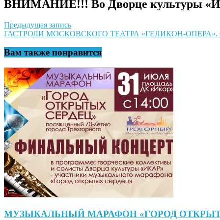
ВНИМАНИЕ!!! Во Дворце культуры «Ик
Навигация
Предыдущая запись
ГАСТРОЛИ МОСКОВСКОГО ТЕАТРА «ГЕЛИКОН-ОПЕРА». 
по
записям
Вам также понравится
МУЗЫКАЛЬНЫЙ МАРАФОН «ГОРОД ОТКРЫТЫ