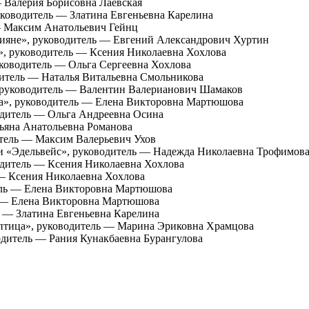
 Валерия Борисовна Лаевская
уководитель — Златина Евгеньевна Карелина
— Максим Анатольевич Гейнц
ияне», руководитель — Евгений Александрович Хуртин
», руководитель — Ксения Николаевна Хохлова
уководитель — Ольга Сергеевна Хохлова
дитель — Наталья Витальевна Смольникова
, руководитель — Валентин Валерианович Шамаков
а», руководитель — Елена Викторовна Мартюшова
одитель — Ольга Андреевна Осина
ьяна Анатольевна Романова
итель — Максим Валерьевич Ухов
ни «Эдельвейс», руководитель — Надежда Николаевна Трофимов
одитель — Ксения Николаевна Хохлова
 — Ксения Николаевна Хохлова
ель — Елена Викторовна Мартюшова
ь — Елена Викторовна Мартюшова
ь — Златина Евгеньевна Карелина
птица», руководитель — Марина Эриковна Храмцова
одитель — Рания Кунакбаевна Бурангулова