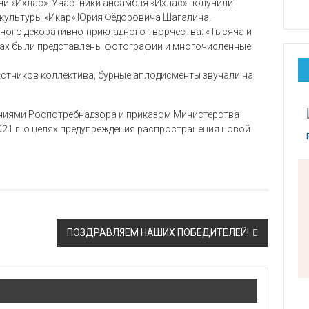
ни «Ихлас». Участники ансамбля «Ихлас» получили
 культуры «Икар» Юрия Фёдоровича Шагалина.
ного декоративно-прикладного творчества: «Тысяча и
ендах были представлены фотографии и многочисленные
астников коллектива, бурные аплодисменты звучали на
ниями Роспотребнадзора и приказом Министерства
021 г. о целях предупреждения распространения новой
ПОЗДРАВЛЯЕМ НАШИХ ПОБЕДИТЕЛЕЙ!