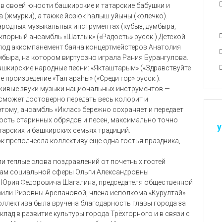
и в своей юности башкирские и татарские бабушки и
ка (жмурки), а также йозюк hалыш уйыны (колечко).
родных музыкальных инструментах (кубыз, думбыра,
клорный ансамбль «Шатлык» («Радость» русск.) Детской
 под аккомпанемент баяна концертмейстеров Анатолия
мбыра, на котором виртуозно играла Рания Бурангулова.
шкирские народные песни: «Якташтарым» («Здравствуйте
 произведение «Тал араhы» («Среди гор» русск.).
 живые звуки музыки национальных инструментов —
 сможет достоверно передать весь колорит и
ому, ансамбль «Ихлас» бережно сохраняет и передает
сть старинных обрядов и песен, максимально точно
у
арских и башкирских семьях традиций.
к преподнесла коллективу еще одна гостья праздника,
ли теплые слова поздравлений от почетных гостей
осам социальной сферы Ольги Александровны
» Юрия Федоровича Шагалина, председателя общественной
зили Ризовны Арслановой, члена исполкома «Курултай»
ллектива была вручена благодарность главы города за
лад в развитие культуры города Трёхгорного и в связи с