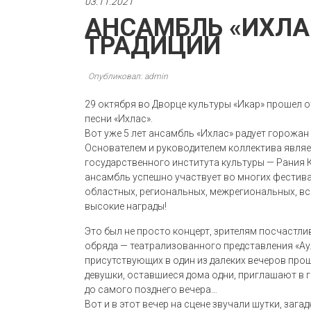
03.11.2021
АНСАМБЛЬ «ИХЛА
ТРАДИЦИИ
Опубликовал: admin
29 октября во Дворце культуры «Икар» прошел 
песни «Ихлас».
Вот уже 5 лет ансамбль «Ихлас» радует горожа
Основателем и руководителем коллектива являе
государственного института культуры — Рания 
ансамбль успешно участвует во многих фестива
областных, региональных, межрегиональных, в
высокие награды!
Это был не просто концерт, зрителям посчастл
обряда — театрализованного представления «Аула
присутствующих в один из далеких вечеров прош
девушки, оставшиеся дома одни, приглашают в г
до самого позднего вечера…
Вот и в этот вечер на сцене звучали шутки, заг