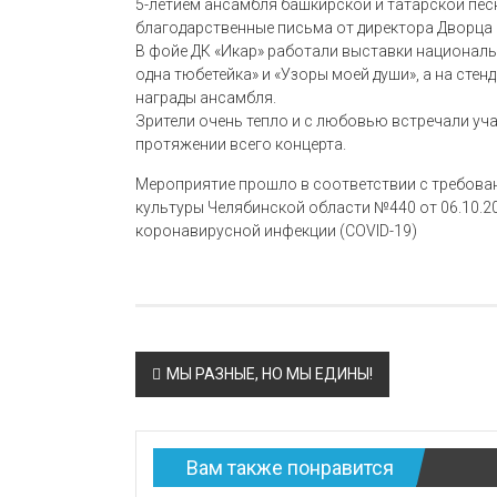
5-летием ансамбля башкирской и татарской пес
благодарственные письма от директора Дворца
В фойе ДК «Икар» работали выставки националь
одна тюбетейка» и «Узоры моей души», а на ст
награды ансамбля.
Зрители очень тепло и с любовью встречали уч
протяжении всего концерта.
Мероприятие прошло в соответствии с требова
культуры Челябинской области №440 от 06.10.2
коронавирусной инфекции (COVID-19)
Навигация
МЫ РАЗНЫЕ, НО МЫ ЕДИНЫ!
по
записям
Вам также понравится