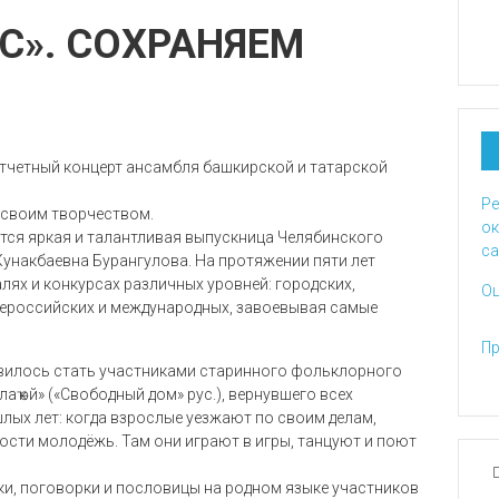
С». СОХРАНЯЕМ
отчетный концерт ансамбля башкирской и татарской
Ре
н своим творчеством.
ок
тся яркая и талантливая выпускница Челябинского
са
Кунакбаевна Бурангулова. На протяжении пяти лет
лях и конкурсах различных уровней: городских,
Оц
сероссийских и международных, завоевывая самые
Пр
ивилось стать участниками старинного фольклорного
ҡ өй» («Свободный дом» рус.), вернувшего всех
лых лет: когда взрослые уезжают по своим делам,
ости молодёжь. Там они играют в игры, танцуют и поют
адки, поговорки и пословицы на родном языке участников