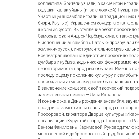
коллектива. Зрители узнали, в какие игры играл
дедушки: калак уйыны (игра с ложкой), hукыр та
Участницы ансамбля играли на традиционных на
бизря, йыугыс). Украшением концерта стал фоль
школы искусств. Выступление ребят проходило
Самохвалова и Андрея Черёмушкина, а также ду
В исполнении ансамбля «Шатлык» прозвучали ба
земляки» русск.), инструментальное музыкальное
Все театрализованное действие проходило под
думбыра и кубыза, ведь никакая фонограмма не
неповторимость народных обычаев. Именно поэт
последующему поколению культуру и самобытно
воссоздавая атмосферу ранее бытовавших в тат
В заключение концерта, свой творческий подаро
замечательная певица — Лиля Иксанова.
И конечно же, в День рождения ансамбля, звуча
праздника: заместителя главы города по вопр
Прохоровой, директора Дворца культуры «Икар
организации «Курултай» города Трехгорного Ра
Венеры Фаниловны Каримовой. Руководителю ко
многолетний и добросовестный труд, большой вк