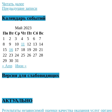
Читать далее
Навигация
Предыдущие записи
по
Календарь событий
записям
Май 2023
Пн
Вт
Ср
Чт
Пт
Сб
Вс
1
2
3
4
5
6
7
8
9
10
11
12
13
14
15
16
17
18
19
20
21
22
23
24
25
26
27
28
29
30
31
« Апр
Июн »
Версия для слабовидящих
АКТУАЛЬНО
Результаты независимой оценки качества оказания услуг органи