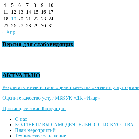
4
5
6
7
8
9
10
11
12
13
14
15
16
17
18
19
20
21
22
23
24
25
26
27
28
29
30
31
« Апр
Версия для слабовидящих
АКТУАЛЬНО
Результаты независимой оценки качества оказания услуг органи
Оцените качество услуг МБКУК «ДК «Икар»
Противодействие Коррупции
О нас
КОЛЛЕКТИВЫ САМОДЕЯТЕЛЬНОГО ИСКУССТВА
План мероприятий
Техническое оснащение