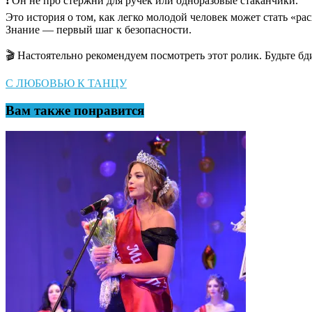
❗️ Он не про стержни для ручек или одноразовые стаканчики.
Это история о том, как легко молодой человек может стать «р
Знание — первый шаг к безопасности.
🎬 Настоятельно рекомендуем посмотреть этот ролик. Будьте б
Навигация
С ЛЮБОВЬЮ К ТАНЦУ
по
Вам также понравится
записям