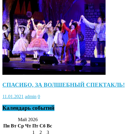
СПАСИБО, ЗА ВОЛШЕБНЫЙ СПЕКТАКЛЬ!
11.01.2021
admin
0
Календарь событий
Май 2026
Пн
Вт
Ср
Чт
Пт
Сб
Вс
1
2
3