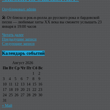
Опубликовал: admin
🎤 От блюза и рок-н-ролла до русского рока и бардовской
песни — любимые хиты XX века вы сможете услышать 23
января в 19:00 часов
Читать далее
Навигация
Предыдущие записи
Следующие записи
по
записям
Календарь событий
Август 2026
Пн
Вт
Ср
Чт
Пт
Сб
Вс
1
2
3
4
5
6
7
8
9
10
11
12
13
14
15
16
17
18
19
20
21
22
23
24
25
26
27
28
29
30
31
« Май