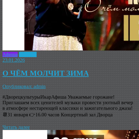
Афиша
Новость
23.01.2026
О ЧЁМ МОЛЧИТ ЗИМА
Опубликовал: admin
#ДворецкультурыИкарАфиша Уважаемые горожане!
Приглашаем всех ценителей музыки провести уютный вечер
в атмосфере нестареющей классики и зажигательного джаза!
📆31 января 👉16.00 часов Концертный зал Дворца
Читать далее