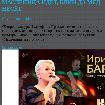
МАСЛЕНИЦА ИДЁТ, БЛИН ДА МЁД
НЕСЁТ
Опубликовал: admin
#ДворецкультурыИкарАфиша Приглашаем всех горожан на
Широкую Масленицу! 22 февраля в 12.00 на площади Дворца
культуры «Икар» начнётся праздничное народное гуляние
«Масленица идёт, блин да
Читать далее