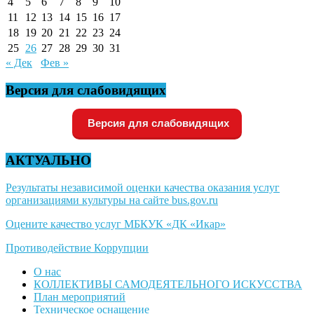
4
5
6
7
8
9
10
11
12
13
14
15
16
17
18
19
20
21
22
23
24
25
26
27
28
29
30
31
« Дек
Фев »
Версия для слабовидящих
Версия для слабовидящих
АКТУАЛЬНО
Результаты независимой оценки качества оказания услуг
организациями культуры на сайте bus.gov.ru
Оцените качество услуг МБКУК «ДК «Икар»
Противодействие Коррупции
О нас
КОЛЛЕКТИВЫ САМОДЕЯТЕЛЬНОГО ИСКУССТВА
План мероприятий
Техническое оснащение