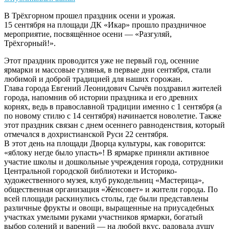
В Трёхгорном прошел праздник осени и урожая.
15 сентября на площади ДК «Икар» прошло праздничное
мероприятие, посвящённое осени — «Разгуляй,
Трёхгорный!».
Этот праздник проводится уже не первый год, осенние
ярмарки и массовые гулянья, в первые дни сентября, стали
любимой и доброй традицией для наших горожан.
Глава города Евгений Леонидович Сычёв поздравил жителей
города, напомнив об истории праздника и его древних
корнях, ведь в православной традиции именно с 1 сентября (а
по новому стилю с 14 сентября) начинается новолетие. Также
этот праздник связан с днем осеннего равноденствия, который
отмечался в дохристианской Руси 22 сентября.
В этот день на площади Дворца культуры, как говорится:
«яблоку негде было упасть»! В ярмарке приняли активное
участие школы и дошкольные учреждения города, сотрудники
Центральной городской библиотеки и Историко-
художественного музея, клуб рукодельниц «Мастерица»,
общественная организация «Женсовет» и жители города. По
всей площади раскинулись столы, где были представлены
различные фрукты и овощи, выращенные на приусадебных
участках умелыми руками участников ярмарки, богатый
выбор солений и варений — на любой вкус, радовала душу