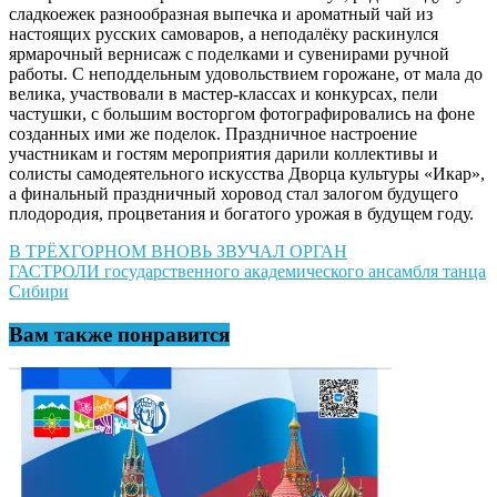
сладкоежек разнообразная выпечка и ароматный чай из
настоящих русских самоваров, а неподалёку раскинулся
ярмарочный вернисаж с поделками и сувенирами ручной
работы. С неподдельным удовольствием горожане, от мала до
велика, участвовали в мастер-классах и конкурсах, пели
частушки, с большим восторгом фотографировались на фоне
созданных ими же поделок. Праздничное настроение
участникам и гостям мероприятия дарили коллективы и
солисты самодеятельного искусства Дворца культуры «Икар»,
а финальный праздничный хоровод стал залогом будущего
плодородия, процветания и богатого урожая в будущем году.
Навигация
В ТРЁХГОРНОМ ВНОВЬ ЗВУЧАЛ ОРГАН
ГАСТРОЛИ государственного академического ансамбля танца
по
Сибири
записям
Вам также понравится