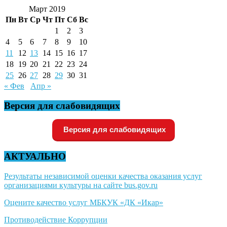
Март 2019
Пн
Вт
Ср
Чт
Пт
Сб
Вс
1
2
3
4
5
6
7
8
9
10
11
12
13
14
15
16
17
18
19
20
21
22
23
24
25
26
27
28
29
30
31
« Фев
Апр »
Версия для слабовидящих
Версия для слабовидящих
АКТУАЛЬНО
Результаты независимой оценки качества оказания услуг
организациями культуры на сайте bus.gov.ru
Оцените качество услуг МБКУК «ДК «Икар»
Противодействие Коррупции