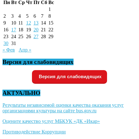
Пн
Вт
Ср
Чт
Пт
Сб
Вс
1
2
3
4
5
6
7
8
9
10
11
12
13
14
15
16
17
18
19
20
21
22
23
24
25
26
27
28
29
30
31
« Фев
Апр »
Версия для слабовидящих
Версия для слабовидящих
АКТУАЛЬНО
Результаты независимой оценки качества оказания услуг
организациями культуры на сайте bus.gov.ru
Оцените качество услуг МБКУК «ДК «Икар»
Противодействие Коррупции