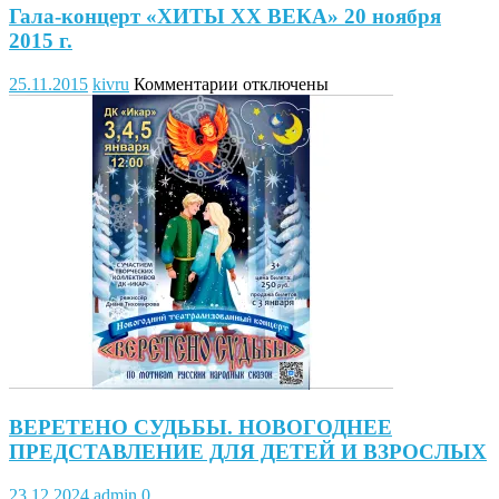
Гала-концерт «ХИТЫ ХХ ВЕКА» 20 ноября
2015 г.
к
25.11.2015
kivru
Комментарии
отключены
записи
Гала-
концерт
«ХИТЫ
ХХ
ВЕКА»
20
ноября
2015
г.
ВЕРЕТЕНО СУДЬБЫ. НОВОГОДНЕЕ
ПРЕДСТАВЛЕНИЕ ДЛЯ ДЕТЕЙ И ВЗРОСЛЫХ
23.12.2024
admin
0