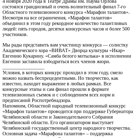
4 ноября 2020 года в Театре Драмы им. Наума Орлова
состоялся грандиозный и очень волнительный финал 7-го
Областного телевизионного конкурса «Марафон талантов».
Несмотря на все ограничения, «Марафон талантов»
объединил в этом году рекордное количество талантливых
людей: пять городов, десятки конкурсных часов и более 500
участников.
Мы рады представить вам участницу конкурса — солистку
Академического хора «ВИВАТ» Дворца культуры «Икар»
Евгению Кукарину. «Самба белого мотылька» в исполнении
Евгении заставила взбодриться всех членов жюри.
_________________
Условия, в которых конкурс проходил в этом году, смело
можно назвать беспрецедентными. Но творчество, как
известно, находит выражение в любых рамках. Все
конкурсные этапы и сам финал прошли в формате
телевизионных съемок и с соблюдением всех норм и
предписаний Роспотребнадзора.
Напомним, Областной народный телевизионный конкурс
«Марафон талантов» проводится при поддержке Губернатора
Челябинской области и Законодательного Собрания
Челябинской области. Его организатором выступает
Челябинский государственный центр народного творчества.
Основная задача «Марафона талантов» – поддержка