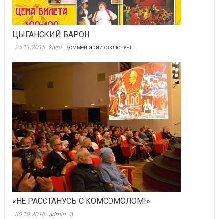
ЦЫГАНСКИЙ БАРОН
к
25.11.2015
kivru
Комментарии
отключены
записи
ЦЫГАНСКИЙ
БАРОН
«НЕ РАССТАНУСЬ С КОМСОМОЛОМ!»
30.10.2018
admin
0