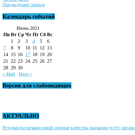
Навигация
Предыдущие записи
по
Календарь событий
записям
Июнь 2021
Пн
Вт
Ср
Чт
Пт
Сб
Вс
1
2
3
4
5
6
7
8
9
10
11
12
13
14
15
16
17
18
19
20
21
22
23
24
25
26
27
28
29
30
« Май
Июл »
Версия для слабовидящих
АКТУАЛЬНО
Результаты независимой оценки качества оказания услуг органи