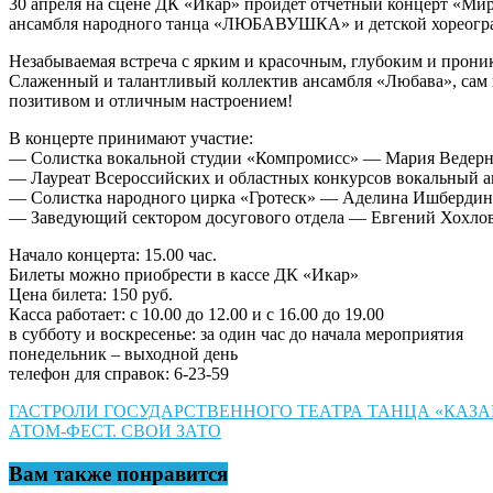
30 апреля на сцене ДК «Икар» пройдет отчетный концерт «Ми
ансамбля народного танца «ЛЮБАВУШКА» и детской хореограф
Незабываемая встреча с ярким и красочным, глубоким и прон
Слаженный и талантливый коллектив ансамбля «Любава», сам по
позитивом и отличным настроением!
В концерте принимают участие:
— Солистка вокальной студии «Компромисс» — Мария Ведерни
— Лауреат Всероссийских и областных конкурсов вокальный а
— Солистка народного цирка «Гротеск» — Аделина Ишбердина
— Заведующий сектором досугового отдела — Евгений Хохло
Начало концерта: 15.00 час.
Билеты можно приобрести в кассе ДК «Икар»
Цена билета: 150 руб.
Касса работает: с 10.00 до 12.00 и с 16.00 до 19.00
в субботу и воскресенье: за один час до начала мероприятия
понедельник – выходной день
телефон для справок: 6-23-59
Навигация
ГАСТРОЛИ ГОСУДАРСТВЕННОГО ТЕАТРА ТАНЦА «КАЗА
АТОМ-ФЕСТ. СВОИ ЗАТО
по
записям
Вам также понравится