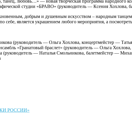
р, танец, любовь…» — новая творческая программа народного к
ической студии «БРАВО» (руководитель — Ксения Хохлова, ба
икновенным, добрым и душевным искусством – народным танцем
 себе, является украшением любого мероприятия, а посмотреть и
кова (руководитель — Ольга Хохлова, концертмейстер — Татья
нсамбль «Гранатовый браслет» (руководитель — Ольга Хохлова,
 (руководитель — Наталья Смольникова, балетмейстер — Миха
в
КИ РОССИИ»