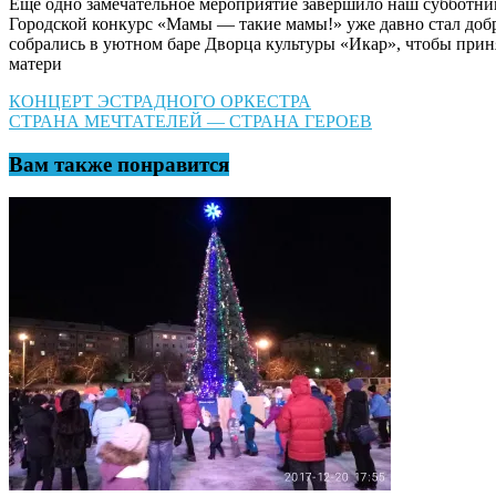
Еще одно замечательное мероприятие завершило наш субботний
Городской конкурс «Мамы — такие мамы!» уже давно стал добр
собрались в уютном баре Дворца культуры «Икар», чтобы прин
матери
Навигация
КОНЦЕРТ ЭСТРАДНОГО ОРКЕСТРА
СТРАНА МЕЧТАТЕЛЕЙ — СТРАНА ГЕРОЕВ
по
записям
Вам также понравится