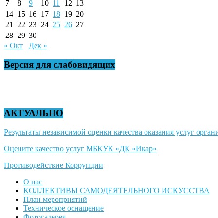
7
8
9
10
11
12
13
14
15
16
17
18
19
20
21
22
23
24
25
26
27
28
29
30
« Окт
Дек »
Версия для слабовидящих
АКТУАЛЬНО
Результаты независимой оценки качества оказания услуг органи
Оцените качество услуг МБКУК «ДК «Икар»
Противодействие Коррупции
О нас
КОЛЛЕКТИВЫ САМОДЕЯТЕЛЬНОГО ИСКУССТВА
План мероприятий
Техническое оснащение
Фотогалерея