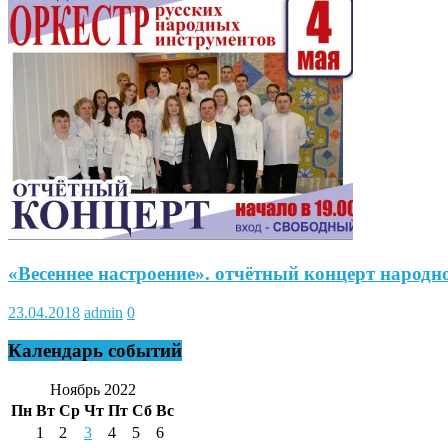
«Весеннее настроение». отчётный концерт н
23.04.2018
admin
0
Календарь событий
Ноябрь 2022
Пн
Вт
Ср
Чт
Пт
Сб
Вс
1
2
3
4
5
6