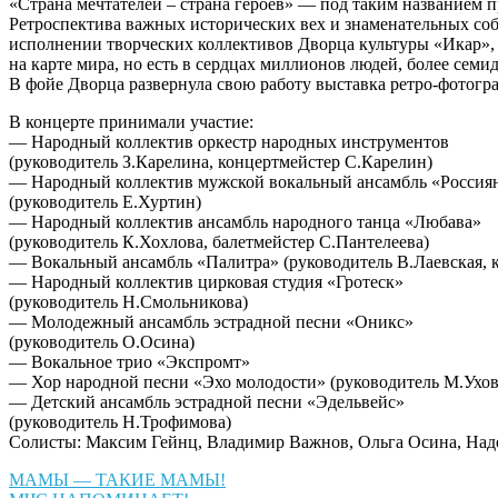
«Страна мечтателей – страна героев» — под таким названием 
Ретроспектива важных исторических вех и знаменательных соб
исполнении творческих коллективов Дворца культуры «Икар», 
на карте мира, но есть в сердцах миллионов людей, более сем
В фойе Дворца развернула свою работу выставка ретро-фотог
В концерте принимали участие:
— Народный коллектив оркестр народных инструментов
(руководитель З.Карелина, концертмейстер С.Карелин)
— Народный коллектив мужской вокальный ансамбль «Россия
(руководитель Е.Хуртин)
— Народный коллектив ансамбль народного танца «Любава»
(руководитель К.Хохлова, балетмейстер С.Пантелеева)
— Вокальный ансамбль «Палитра» (руководитель В.Лаевская, 
— Народный коллектив цирковая студия «Гротеск»
(руководитель Н.Смольникова)
— Молодежный ансамбль эстрадной песни «Оникс»
(руководитель О.Осина)
— Вокальное трио «Экспромт»
— Хор народной песни «Эхо молодости» (руководитель М.Ухов
— Детский ансамбль эстрадной песни «Эдельвейс»
(руководитель Н.Трофимова)
Солисты: Максим Гейнц, Владимир Важнов, Ольга Осина, Над
Навигация
МАМЫ — ТАКИЕ МАМЫ!