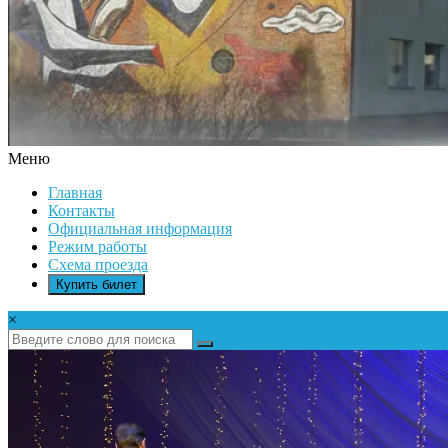
Меню
ДК
Главная
ИКАР
Контакты
Официальная информация
Режим работы
Схема проезда
Купить билет
×