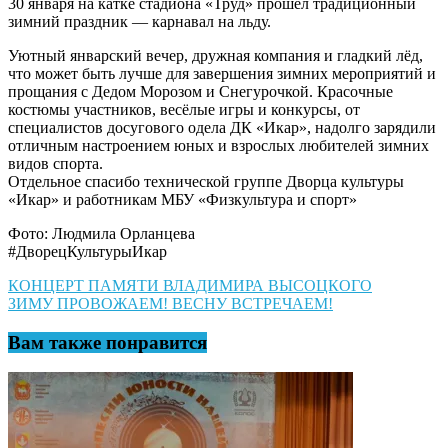
30 января на катке стадиона «Труд» прошёл традиционный
зимний праздник — карнавал на льду.
Уютный январский вечер, дружная компания и гладкий лёд,
что может быть лучше для завершения зимних мероприятий и
прощания с Дедом Морозом и Снегурочкой. Красочные
костюмы участников, весёлые игры и конкурсы, от
специалистов досугового одела ДК «Икар», надолго зарядили
отличным настроением юных и взрослых любителей зимних
видов спорта.
Отдельное спасибо технической группе Дворца культуры
«Икар» и работникам МБУ «Физкультура и спорт»
Фото: Людмила Орланцева
#ДворецКультурыИкар
Навигация
КОНЦЕРТ ПАМЯТИ ВЛАДИМИРА ВЫСОЦКОГО
ЗИМУ ПРОВОЖАЕМ! ВЕСНУ ВСТРЕЧАЕМ!
по
записям
Вам также понравится