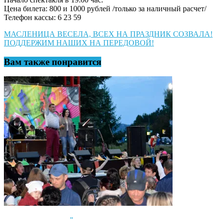
Цена билета: 800 и 1000 рублей /только за наличный расчет/
Телефон кассы: 6 23 59
Навигация
МАСЛЕНИЦА ВЕСЕЛА, ВСЕХ НА ПРАЗДНИК СОЗВАЛА!
ПОДДЕРЖИМ НАШИХ НА ПЕРЕДОВОЙ!
по
записям
Вам также понравится