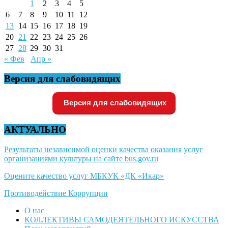
1
2
3
4
5
6
7
8
9
10
11
12
13
14
15
16
17
18
19
20
21
22
23
24
25
26
27
28
29
30
31
« Фев
Апр »
Версия для слабовидящих
Версия для слабовидящих
АКТУАЛЬНО
Результаты независимой оценки качества оказания услуг
организациями культуры на сайте bus.gov.ru
Оцените качество услуг МБКУК «ДК «Икар»
Противодействие Коррупции
О нас
КОЛЛЕКТИВЫ САМОДЕЯТЕЛЬНОГО ИСКУССТВА