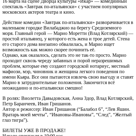
16 марта на сцене Дворца культуры «Икар» — комедийный
спектакль «Завтрак по-итальянски» с участием популярных
московских актеров театра и кино.
Действие комедии «Завтрак по-итальянски» разворачивается в
маленьком городке Вилабаджио на берегу Средиземного
моря. Главный герой — Марио Моретти (Влад Котлярский) —
простой итальянец, у которого есть жена и трое детей. Стена
его старого дома внезапно обвалилась, и Марио ищет
возможность как можно скорее починить её.
Однако, как оказалось, сделать это не так-то просто. Марио
проходит сквозь череду забавных и порой неразрешимых
проблем, которые ему создают городской нотариус, местный
мафиози, мэр, чиновник и женщина легкого поведения по
имени Кьяра. Все они пытаются извлечь свою выгоду и ставят
Марио в затруднительные положения. Закончится всё
неожиданно и по-итальянски смешно!
В ролях: Виолетта Давыдовская, Анна Здор, Влад Котлярский,
Петр Баранчеев, Иван Гришанов.
Автор и режиссер: Иван Гришанов (“Балабол 6”, “Лев Яшин.
Вратарь моей мечты”, “Ивановы-Ивановы”, “След”, “Желтый
глаз тигра”).
БИЛЕТЫ УЖЕ В ПРОДАЖЕ!
Начало спектакля в 19:00 час.