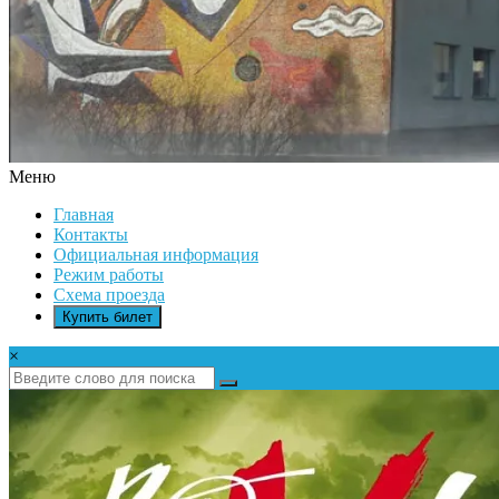
Меню
ДК
Главная
ИКАР
Контакты
Официальная информация
Режим работы
Схема проезда
Купить билет
×