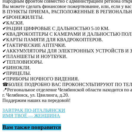
Народным фронтом совместно с администрацией региона откры
Вы можете сделать финансовое пожертвование, или, если у вас
В ПУНКТЫ ПРИЕМА, РАСПОЛОЖЕННЫЕ В РЕГИОНАЛЬН
✔БРОНЕЖИЛЕТЫ.
✔КАСКИ.
✔РАЦИИ ЦИФРОВЫЕ С ДАЛЬНОСТЬЮ 5-10 КМ.
✔КВАДРОКОПТЕРЫ С КАМЕРАМИ И ДАЛЬНОСТЬЮ ПОЛЕТ
✔КАРТЫ ПАМЯТИ ДЛЯ КВАДРОКОПТЕРОВ.
✔ТАКТИЧЕСКИЕ АПТЕЧКИ.
✔АККУМУЛЯТОРЫ ДЛЯ ЭЛЕКТРОННЫХ УСТРОЙСТВ И З
✔ПЛАНШЕТЫ И НОУТБУКИ.
✔ТЕПЛОВИЗОРЫ.
✔БИНОКЛИ.
✔ПРИЦЕЛЫ.
✔ПРИБОРЫ НОЧНОГО ВИДЕНИЯ.
☎БОЛЕЕ ПОДРОБНО ВАС ПРОКОНСУЛЬТИРУЮТ ПО ТЕЛЕФОН
📍Региональное отделение Челябинской области находится по а
г. Челябинск, ул. Цвилинга, д.20.
Поддержим наших на передовой!
Навигация
ЗАВТРАК ПО-ИТАЛЬЯНСКИ
ИМЯ ТВОЁ — ЖЕНЩИНА
по
записям
Вам также понравится