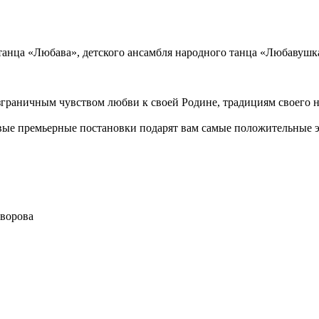
анца «Любава», детского ансамбля народного танца «Любавушка
зграничным чувством любви к своей Родине, традициям своего 
вые премьерные постановки подарят вам самые положительные э
уворова