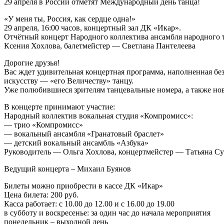
29 апреля в России отметят Международный день танца!
«У меня ты, Россия, как сердце одна!»
29 апреля, 16:00 часов, концертный зал ДК «Икар».
Отчётный концерт Народного коллектива ансамбля народного т
Ксения Хохлова, балетмейстер — Светлана Пантелеева
Дорогие друзья!
Вас ждет удивительная концертная программа, наполненная бе
искусству — «его Величеству» танцу.
Уже полюбившиеся зрителям танцевальные номера, а также но
В концерте принимают участие:
Народный коллектив вокальная студия «Компромисс»:
— трио «Компромисс»
— вокальный ансамбля «Гранатовый браслет»
— детский вокальный ансамбль «Азбука»
Руководитель — Ольга Хохлова, концертмейстер — Татьяна С
Ведущий концерта – Михаил Буянов
Билеты можно приобрести в кассе ДК «Икар»
Цена билета: 200 руб.
Касса работает: с 10.00 до 12.00 и с 16.00 до 19.00
в субботу и воскресенье: за один час до начала мероприятия
понедельник – выходной день