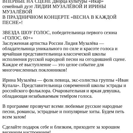
ВПЕРВЫЕ НА СЦЕНЕ Дворца культуры «Икар»
семейный дуэт ЛИДИИ МУЗАЛЁВОЙ И ИРИНЫ
МУЗАЛЁВОЙ
В ПРАЗДНИЧНОМ КОНЦЕРТЕ «ВЕСНА В КАЖДОЙ
ПЕСНЕ»!
ЗВЕЗДА ШОУ ГОЛОС, победительница первого сезона
«ГОЛОС. 60+»
Заслуженная артистка России Лидия Музалёва —
обладательница уникального по силе и красоте голоса и
ярчайшая представительница классической школы
исполнения русской народной песни на сегодняшней сцене.
Каждое её выступление — это целое событие для
многочисленных поклонников!
Ирина Музалёва — фолк певица, экс-солистка группы «Иван
Купала». Представительница современной школы эстрады и
российского фольклора. Очаровательная и яркая девушка,
обладающая незабываемым тембром голоса.
В программе прозвучат всеми любимые русские народные
песни, романсы, эстрадные и популярные хиты. Будем петь
всем залом!
Сделайте подарок себе и близким, приходите за хорошим
весенним настроением!