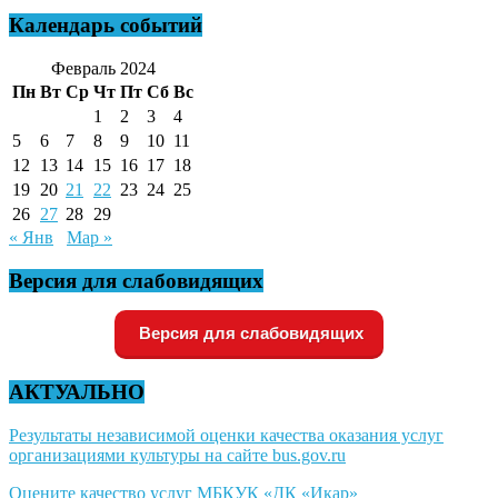
Календарь событий
Февраль 2024
Пн
Вт
Ср
Чт
Пт
Сб
Вс
1
2
3
4
5
6
7
8
9
10
11
12
13
14
15
16
17
18
19
20
21
22
23
24
25
26
27
28
29
« Янв
Мар »
Версия для слабовидящих
Версия для слабовидящих
АКТУАЛЬНО
Результаты независимой оценки качества оказания услуг
организациями культуры на сайте bus.gov.ru
Оцените качество услуг МБКУК «ДК «Икар»