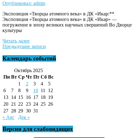
Опубликовал: admin
Экспозиция «Творцы атомного века» в ДК «Икар:**
Экспозиция «Творцы атомного века» в ДК «Икар» —
погружение в эпоху великих научных свершений Во Дворце
культуры
Читать далее
Навигация
Предыдущие записи
по
Календарь событий
записям
Октябрь 2025
Пн
Вт
Ср
Чт
Пт
Сб
Вс
1
2
3
4
5
6
7
8
9
10
11
12
13
14
15
16
17
18
19
20
21
22
23
24
25
26
27
28
29
30
31
« Авг
Дек »
Версия для слабовидящих