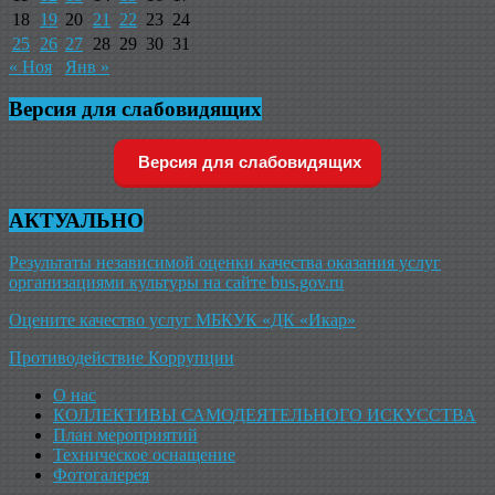
18
19
20
21
22
23
24
25
26
27
28
29
30
31
« Ноя
Янв »
Версия для слабовидящих
Версия для слабовидящих
АКТУАЛЬНО
Результаты независимой оценки качества оказания услуг
организациями культуры на сайте bus.gov.ru
Оцените качество услуг МБКУК «ДК «Икар»
Противодействие Коррупции
О нас
КОЛЛЕКТИВЫ САМОДЕЯТЕЛЬНОГО ИСКУССТВА
План мероприятий
Техническое оснащение
Фотогалерея