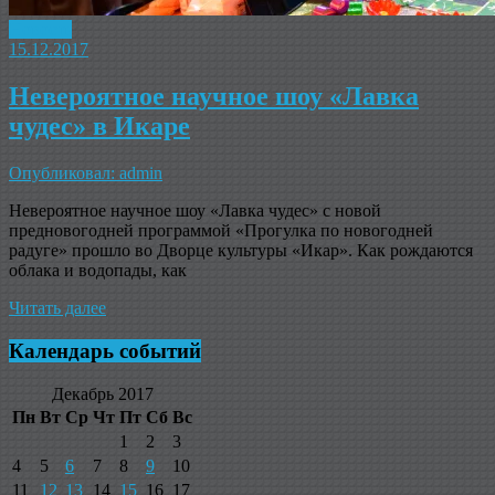
Новость
15.12.2017
Невероятное научное шоу «Лавка
чудес» в Икаре
Опубликовал: admin
Невероятное научное шоу «Лавка чудес» с новой
предновогодней программой «Прогулка по новогодней
радуге» прошло во Дворце культуры «Икар». Как рождаются
облака и водопады, как
Читать далее
Календарь событий
Декабрь 2017
Пн
Вт
Ср
Чт
Пт
Сб
Вс
1
2
3
4
5
6
7
8
9
10
11
12
13
14
15
16
17