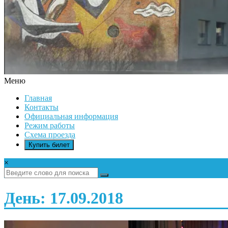
Меню
ДК
Главная
ИКАР
Контакты
Официальная информация
Режим работы
Схема проезда
Купить билет
×
День: 17.09.2018