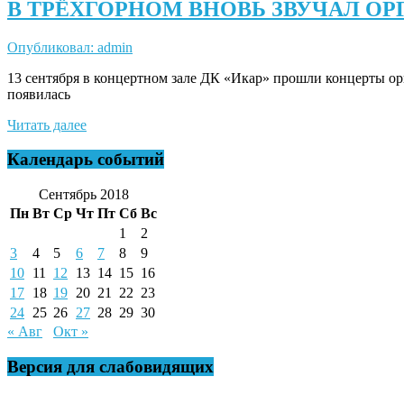
В ТРЁХГОРНОМ ВНОВЬ ЗВУЧАЛ ОР
Опубликовал: admin
13 сентября в концертном зале ДК «Икар» прошли концерты о
появилась
Читать далее
Календарь событий
Сентябрь 2018
Пн
Вт
Ср
Чт
Пт
Сб
Вс
1
2
3
4
5
6
7
8
9
10
11
12
13
14
15
16
17
18
19
20
21
22
23
24
25
26
27
28
29
30
« Авг
Окт »
Версия для слабовидящих