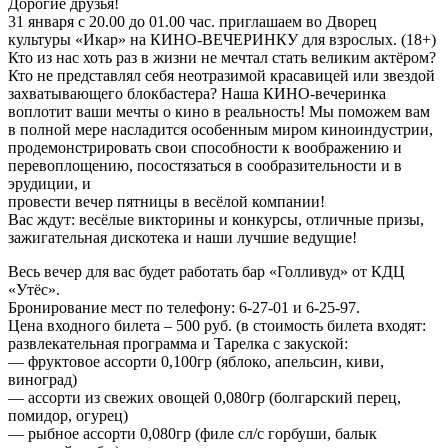
Дорогие друзья!
31 января с 20.00 до 01.00 час. приглашаем во Дворец
культуры «Икар» на КИНО-ВЕЧЕРИНКУ для взрослых. (18+)
Кто из нас хоть раз в жизни не мечтал стать великим актёром?
Кто не представлял себя неотразимой красавицей или звездой
захватывающего блокбастера? Наша КИНО-вечеринка
воплотит ваши мечты о кино в реальность! Мы поможем вам
в полной мере насладится особенным миром киноиндустрии,
продемонстрировать свои способности к воображению и
перевоплощению, посостязаться в сообразительности и в
эрудиции, и
провести вечер пятницы в весёлой компании!
Вас ждут: весёлые викторины и конкурсы, отличные призы,
зажигательная дискотека и наши лучшие ведущие!
Весь вечер для вас будет работать бар «Голливуд» от КДЦ
«Утёс».
Бронирование мест по телефону: 6-27-01 и 6-25-97.
Цена входного билета – 500 руб. (в стоимость билета входят:
развлекательная программа и Тарелка с закуской:
— фруктовое ассорти 0,100гр (яблоко, апельсин, киви,
виноград)
— ассорти из свежих овощей 0,080гр (болгарский перец,
помидор, огурец)
— рыбное ассорти 0,080гр (филе сл/с горбуши, балык