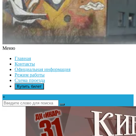
Меню
ДК
Главная
ИКАР
Контакты
Официальная информация
Режим работы
Схема проезда
Купить билет
×