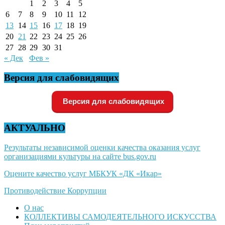
1
2
3
4
5
6
7
8
9
10
11
12
13
14
15
16
17
18
19
20
21
22
23
24
25
26
27
28
29
30
31
« Дек
Фев »
Версия для слабовидящих
Версия для слабовидящих
АКТУАЛЬНО
Результаты независимой оценки качества оказания услуг
организациями культуры на сайте bus.gov.ru
Оцените качество услуг МБКУК «ДК «Икар»
Противодействие Коррупции
О нас
КОЛЛЕКТИВЫ САМОДЕЯТЕЛЬНОГО ИСКУССТВА