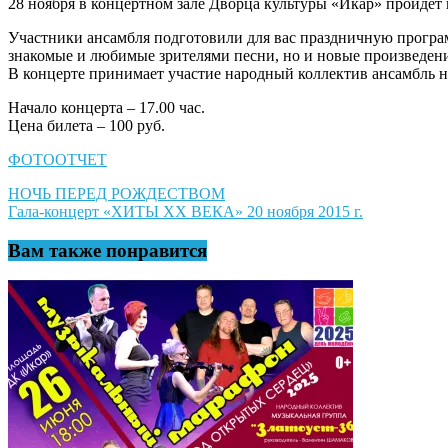
28 ноября в концертном зале Дворца культуры «Икар» пройдёт
Участники ансамбля подготовили для вас праздничную програ
знакомые и любимые зрителями песни, но и новые произведени
В концерте принимает участие народный коллектив ансамбль 
Начало концерта – 17.00 час.
Цена билета – 100 руб.
ФОТООТЧЕТ
Навигация
НОЧЬ ПЕРЕД РОЖДЕСТВОМ
Гала-концерт «ХИТЫ ХХ ВЕКА» 20 ноября 2015 г.
по
записям
Вам также понравится