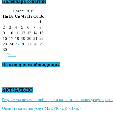
Календарь событий
Ноябрь 2015
Пн
Вт
Ср
Чт
Пт
Сб
Вс
1
2
3
4
5
6
7
8
9
10
11
12
13
14
15
16
17
18
19
20
21
22
23
24
25
26
27
28
29
30
Дек »
Версия для слабовидящих
АКТУАЛЬНО
Результаты независимой оценки качества оказания услуг органи
Оцените качество услуг МБКУК «ДК «Икар»