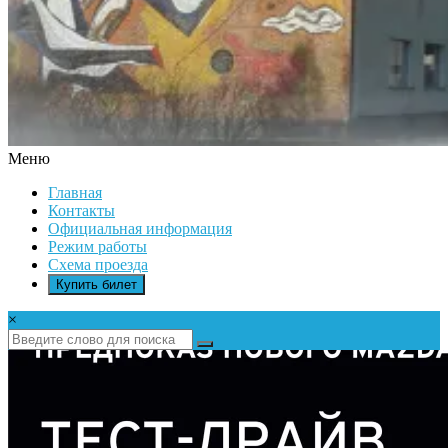
Меню
ДК
Главная
ИКАР
Контакты
Официальная информация
Режим работы
Схема проезда
Купить билет
×