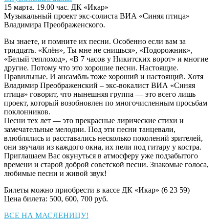
15 марта. 19.00 час. ДК «Икар»
Музыкальный проект экс-солиста ВИА «Синяя птица»
Владимира Преображенского.
Вы знаете, и помните их песни. Особенно если вам за
тридцать. «Клён», Ты мне не снишься», «Подорожник»,
«Белый теплоход», «В 7 часов у Никитских ворот» и многие
другие. Потому что это хорошие песни. Настоящие.
Правильные. И ансамбль тоже хороший и настоящий. Хотя
Владимир Преображенский – экс-вокалист ВИА «Синяя
птица» говорит, что нынешняя группа — это всего лишь
проект, который возобновлен по многочисленным просьбам
поклонников.
Песни тех лет — это прекрасные лирические стихи и
замечательные мелодии. Под эти песни танцевали,
влюблялись и расставались несколько поколений зрителей,
они звучали из каждого окна, их пели под гитару у костра.
Приглашаем Вас окунуться в атмосферу уже подзабытого
времени и старой доброй советской песни. Знакомые голоса,
любимые песни и живой звук!
Билеты можно приобрести в кассе ДК «Икар» (6 23 59)
Цена билета: 500, 600, 700 руб.
Навигация
ВСЕ НА МАСЛЕНИЦУ!