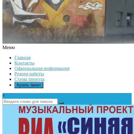
Меню
ДК
Главная
ИКАР
Контакты
Официальная информация
Режим работы
Схема проезда
Купить билет
×