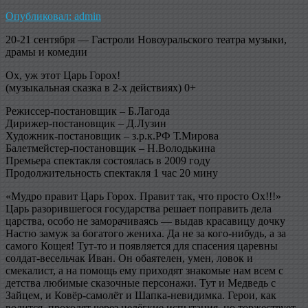
Опубликовал: admin
20-21 сентября — Гастроли Новоуральского театра музыки,
драмы и комедии
Ох, уж этот Царь Горох!
(музыкальная сказка в 2-х действиях) 0+
Режиссер-постановщик – Б.Лагода
Дирижер-постановщик – Д.Лузин
Художник-постановщик – з.р.к.РФ Т.Мирова
Балетмейстер-постановщик – Н.Володькина
Премьера спектакля состоялась в 2009 году
Продолжительность спектакля 1 час 20 мину
«Мудро правит Царь Горох. Правит так, что просто Ох!!!»
Царь разорившегося государства решает поправить дела
царства, особо не заморачиваясь — выдав красавицу дочку
Настю замуж за богатого жениха. Да не за кого-нибудь, а за
самого Кощея! Тут-то и появляется для спасения царевны
солдат-весельчак Иван. Он обаятелен, умен, ловок и
смекалист, а на помощь ему приходят знакомые нам всем с
детства любимые сказочные персонажи. Тут и Медведь с
Зайцем, и Ковёр-самолёт и Шапка-невидимка. Герои, как
водится, проходят через нелёгкие испытания, но торжествует,