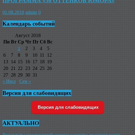
ПРОГРАММА «50 ОТТЕНКОВ ЮМОРА»
01.08.2018
admin
0
Календарь событий
Август 2018
Пн
Вт
Ср
Чт
Пт
Сб
Вс
1
2
3
4
5
6
7
8
9
10
11
12
13
14
15
16
17
18
19
20
21
22
23
24
25
26
27
28
29
30
31
« Июл
Сен »
Версия для слабовидящих
Версия для слабовидящих
АКТУАЛЬНО
Результаты независимой оценки качества оказания услуг