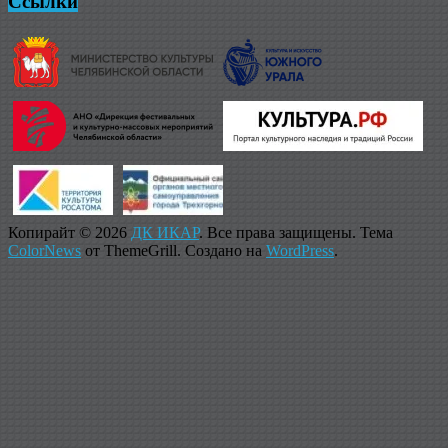
Ссылки
Копирайт © 2026
ДК ИКАР
. Все права защищены. Тема
ColorNews
от ThemeGrill. Создано на
WordPress
.