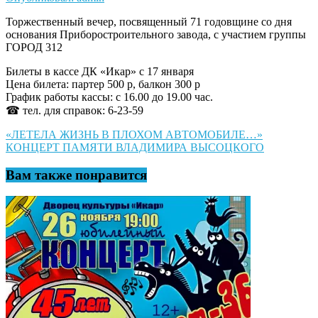
Торжественный вечер, посвященный 71 годовщине со дня
основания Приборостроительного завода, с участием группы
ГОРОД 312
Билеты в кассе ДК «Икар» с 17 января
Цена билета: партер 500 р, балкон 300 р
График работы кассы: с 16.00 до 19.00 час.
☎ тел. для справок: 6-23-59
Навигация
«ЛЕТЕЛА ЖИЗНЬ В ПЛОХОМ АВТОМОБИЛЕ…»
КОНЦЕРТ ПАМЯТИ ВЛАДИМИРА ВЫСОЦКОГО
по
записям
Вам также понравится