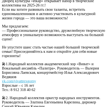
Дворец культуры «Икар» открывает набор в творческие
коллективы на 2025-26 гг.!
Если вы хотите развивать свои таланты, встретить
единомышленников и активно участвовать в культурной
жизни города — это ваша возможность!
Мы предлагаем:
— Профессиональное руководство, дружелюбную творческую
атмосферу и уникальную возможность выступать на большой
сцене!
Не упустите шанс стать частью нашей большой творческой
семьи! Присоединяйтесь к нам и откройте для себя новые
горизонты!
🎤1.Народный коллектив академический хор «Виват» и
Вокальный ансамбль «Палитра». Руководитель — Валерия
Борисовна Лаевская, концертмейстер Илья Александрович
Ведяшов
vk.com/vivattrexgorny
Взрослые – с 16 лет
Тел.: 8 912 318 40 62
🎤2. Народный коллектив оркестр народных инструментов.
Руководитель — Златина Евгеньевна Карелина, дирижер
Сергей Юрьевич Карелин