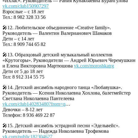
«Ихлас». Руководитель — Рания Кунакбаевна Бурангулова
vk.com/club150907297
Взрослые – с 18 лет
Тел.: 8 982 328 33 56
🎤12. Любительское объединение «Creative family».
Руководитель — Валентин Валерианович Шамаков
Дети – с 14 лет
Тел.: 8 909 744 65 82
🎤13. Образцовый детский музыкальный коллектив
«Крутогоры». Руководители — Андрей Юрьевич Черемушкин
и Елена Викторовна Мартюшова
vk.com/moroshkatrg
Дети от 5 до 18 лет
Тел: 8 912 314 55 75
🎤14. Детский ансамбль народного танца «Любавушка».
Руководитель — Ксения Николаевна Хохлова, балетмейстер
Светлана Николаевна Пантелеева
vk.com/club140283480?from=q
…
Девочки – 8-12 лет
Телефон: 8 936 469 22 87
🎤15. Детский ансамбль эстрадной песни «Эдельвейс».
Руководитель — Надежда Николаевна Трофимова
vk.com/public182304627