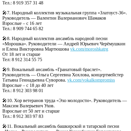
Тел.: 8 919 357 31 48
🎤7. Народный коллектив музыкальная группа «Златоуст-36».
Руководитель — Валентин Валерианович Шамаков
Взрослые – с 16 лет
Тел.: 8 909 744 65 82
🎤8. Народный коллектив ансамбль народной песни
«Морошка». Руководители — Андрей Юрьевич Черёмушкин
и Елена Викторовна Мартюшова
vk.com/moroshkatrg
От 18 лет и старше
Тел: 8 912 314 55 75
🎤9. Вокальный ансамбль «Гранатовый браслет».
Руководитель — Ольга Сергеевна Хохлова, концертмейстер
Татьяна Геннадьевна Суворова.
vk.com/vokalkompromiss
Взрослые – с 18 до 40 лет
Тел.: 8 912 303 98 01
🎤10. Хор ветеранов труда «Эхо молодости». Руководитель —
Максим Валерьевич Ухов.
Взрослые от 50 лет и старше
Тел.: 8 912 303 97 83
🎤11. Вокальный ансамбль башкирской и татарской песни