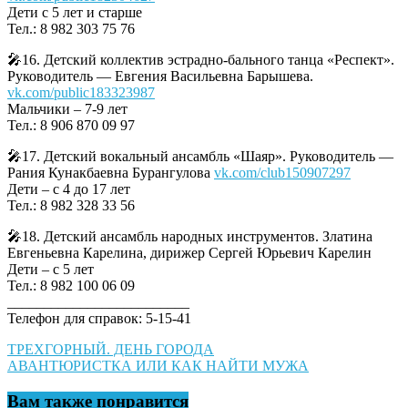
Дети с 5 лет и старше
Тел.: 8 982 303 75 76
🎤16. Детский коллектив эстрадно-бального танца «Респект».
Руководитель — Евгения Васильевна Барышева.
vk.com/public183323987
Мальчики – 7-9 лет
Тел.: 8 906 870 09 97
🎤17. Детский вокальный ансамбль «Шаяр». Руководитель —
Рания Кунакбаевна Бурангулова
vk.com/club150907297
Дети – с 4 до 17 лет
Тел.: 8 982 328 33 56
🎤18. Детский ансамбль народных инструментов. Златина
Евгеньевна Карелина, дирижер Сергей Юрьевич Карелин
Дети – с 5 лет
Тел.: 8 982 100 06 09
_________________________
Телефон для справок: 5-15-41
Навигация
ТРЕХГОРНЫЙ. ДЕНЬ ГОРОДА
АВАНТЮРИСТКА ИЛИ КАК НАЙТИ МУЖА
по
записям
Вам также понравится