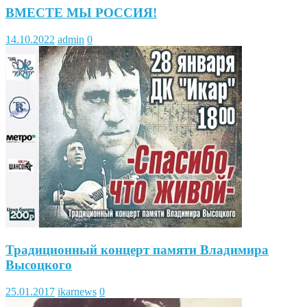
ВМЕСТЕ МЫ РОССИЯ!
14.10.2022
admin
0
Традиционный концерт памяти Владимира
Высоцкого
25.01.2017
ikarnews
0