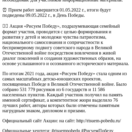
⏰ Прием работ завершится 01.05.2022 г., итоги будут
подведены 09.05.2022 г., в День Победы.
👉🏻 Акция «Рисуем Победу», подразумевающая семейный
формат участия, проводится с целью формирования и
развития у детей и молодежи чувства патриотизма,
национального самосознания и сопричастности к
беспримерному подвигу советского народа в Великой
Отечественной войне посредством вовлечения в живой
диалог поколений и создания художественных образов, на
основе услышанного и осознанного исторического материала.
По итогам 2021 года, акция «Рисуем Победу» стала одним из
самых масштабных детско-юношеских проектов,
посвященных Победе в Великой Отечественной войне. Было
собрано 531 779 рисунков из 6 государств и 11 586
населенных пунктов. Каждый участник получил на память
именной сертификат, а компетентное жюри выделило 76
лучших работ, авторы которых были отмечены памятным
нагрудным знаком, дипломом и призами.
Официальный сайт Акции: на сайт: http://risuem-pobedu.ru/
Официальные хештеги: #risuempobedu #РисуемПобеду