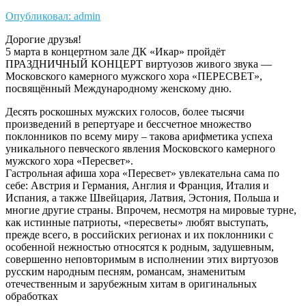
Опубликовал: admin
Дорогие друзья!
5 марта в концертном зале ДК «Икар» пройдёт
ПРАЗДНИЧНЫЙ КОНЦЕРТ виртуозов живого звука —
Московского камерного мужского хора «ПЕРЕСВЕТ»,
посвящённый Международному женскому дню.
Десять роскошных мужских голосов, более тысячи
произведений в репертуаре и бессчетное множество
поклонников по всему миру – такова арифметика успеха
уникального певческого явления Московского камерного
мужского хора «Пересвет».
Гастрольная афиша хора «Пересвет» увлекательна сама по
себе: Австрия и Германия, Англия и Франция, Италия и
Испания, а также Швейцария, Латвия, Эстония, Польша и
многие другие страны. Впрочем, несмотря на мировые турне,
как истинные патриоты, «пересветы» любят выступать,
прежде всего, в российских регионах и их поклонники с
особенной нежностью относятся к родным, задушевным,
совершенно неповторимым в исполнении этих виртуозов
русским народным песням, романсам, знаменитым
отечественным и зарубежным хитам в оригинальных
обработках