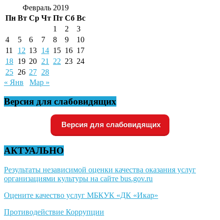
Февраль 2019
Пн
Вт
Ср
Чт
Пт
Сб
Вс
1
2
3
4
5
6
7
8
9
10
11
12
13
14
15
16
17
18
19
20
21
22
23
24
25
26
27
28
« Янв
Мар »
Версия для слабовидящих
Версия для слабовидящих
АКТУАЛЬНО
Результаты независимой оценки качества оказания услуг
организациями культуры на сайте bus.gov.ru
Оцените качество услуг МБКУК «ДК «Икар»
Противодействие Коррупции