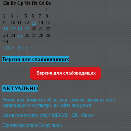
Пн
Вт
Ср
Чт
Пт
Сб
Вс
1
2
3
4
5
6
7
8
9
10
11
12
13
14
15
16
17
18
19
20
21
22
23
24
25
26
27
28
29
30
« Окт
Дек »
Версия для слабовидящих
Версия для слабовидящих
АКТУАЛЬНО
Результаты независимой оценки качества оказания услуг
организациями культуры на сайте bus.gov.ru
Оцените качество услуг МБКУК «ДК «Икар»
Противодействие Коррупции