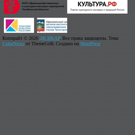
Копирайт © 2026
ДК ИКАР
. Все права защищены. Тема
ColorNews
от ThemeGrill. Создано на
WordPress
.