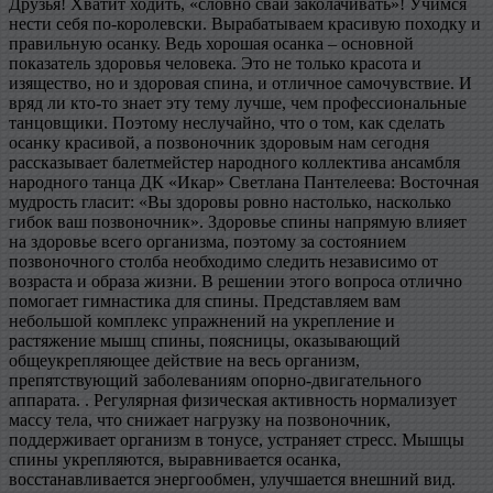
Друзья! Хватит ходить, «словно сваи заколачивать»! Учимся
нести себя по-коро­левски. Вырабатываем красивую походку и
правильную осанку. Ведь хорошая осанка – основной
показатель здоровья человека. Это не только красота и
изящество, но и здоровая спина, и отличное самочувствие. И
вряд ли кто-то знает эту тему лучше, чем профессиональные
танцовщики. Поэтому неслучайно, что о том, как сделать
осанку красивой, а позвоночник здоровым нам сегодня
рассказывает балетмейстер народного коллектива ансамбля
народного танца ДК «Икар» Светлана Пантелеева: Восточная
мудрость гласит: «Вы здоровы ровно настолько, насколько
гибок ваш позвоночник». Здоровье спины напрямую влияет
на здоровье всего организма, поэтому за состоянием
позвоночного столба необходимо следить независимо от
возраста и образа жизни. В решении этого вопроса отлично
помогает гимнастика для спины. Представляем вам
небольшой комплекс упражнений на укрепление и
растяжение мышц спины, поясницы, оказывающий
общеукрепляющее действие на весь организм,
препятствующий заболеваниям опорно-двигательного
аппарата. . Регулярная физическая активность нормализует
массу тела, что снижает нагрузку на позвоночник,
поддерживает организм в тонусе, устраняет стресс. Мышцы
спины укрепляются, выравнивается осанка,
восстанавливается энергообмен, улучшается внешний вид.