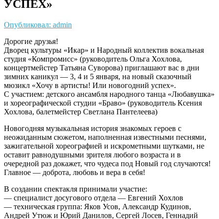
УСПЕХ»
Опубликовал: admin
Дорогие друзья!
Дворец культуры «Икар» и Народный коллектив вокальная
студия «Компромисс» (руководитель Ольга Хохлова,
концертмейстер Татьяна Суворова) приглашают вас в дни
зимних каникул — 3, 4 и 5 января, на новый сказочный
мюзикл «Хочу в артисты! Или новогодний успех».
С участием: детского ансамбля народного танца «Любавушка»
и хореографической студии «Браво» (руководитель Ксения
Хохлова, балетмейстер Светлана Пантелеева)
Новогодняя музыкальная история знакомых героев с
неожиданным сюжетом, наполненная известными песнями,
зажигательной хореографией и искрометными шутками, не
оставит равнодушными зрителя любого возраста и в
очередной раз докажет, что чудеса под Новый год случаются!
Главное — доброта, любовь и вера в себя!
В создании спектакля принимали участие:
— специалист досугового отдела — Евгений Хохлов
— техническая группа: Яков Усов, Александр Кудинов,
Андрей Утюж и Юрий Данилов, Сергей Лосев, Геннадий