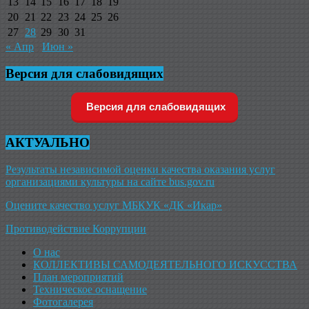
13
14
15
16
17
18
19
20
21
22
23
24
25
26
27
28
29
30
31
« Апр
Июн »
Версия для слабовидящих
Версия для слабовидящих
АКТУАЛЬНО
Результаты независимой оценки качества оказания услуг
организациями культуры на сайте bus.gov.ru
Оцените качество услуг МБКУК «ДК «Икар»
Противодействие Коррупции
О нас
КОЛЛЕКТИВЫ САМОДЕЯТЕЛЬНОГО ИСКУССТВА
План мероприятий
Техническое оснащение
Фотогалерея