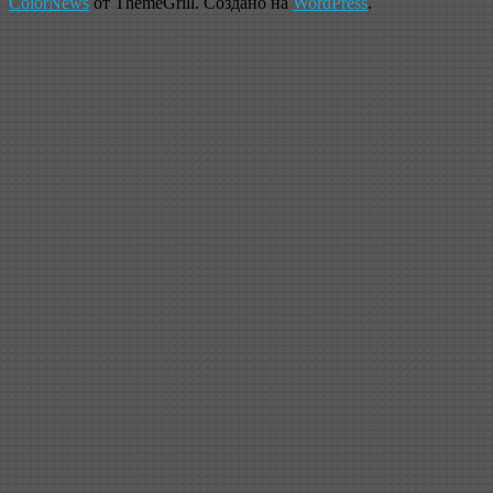
ColorNews
от ThemeGrill. Создано на
WordPress
.