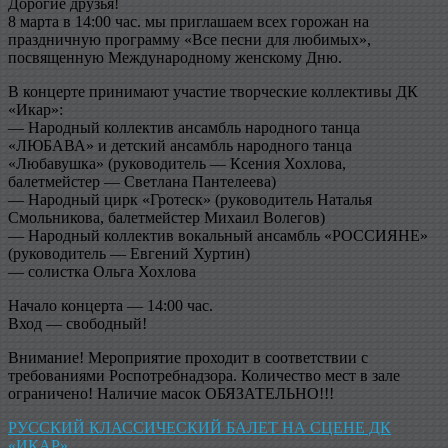
Дорогие друзья!
8 марта в 14:00 час. мы приглашаем всех горожан на
праздничную программу «Все песни для любимых»,
посвященную Международному женскому Дню.
В концерте принимают участие творческие коллективы ДК
«Икар»:
— Народный коллектив ансамбль народного танца
«ЛЮБАВА» и детский ансамбль народного танца
«Любавушка» (руководитель — Ксения Хохлова,
балетмейстер — Светлана Пантелеева)
— Народный цирк «Гротеск» (руководитель Наталья
Смольникова, балетмейстер Михаил Волегов)
— Народный коллектив вокальный ансамбль «РОССИЯНЕ»
(руководитель — Евгений Хуртин)
— солистка Ольга Хохлова
Начало концерта — 14:00 час.
Вход — свободный!
Внимание! Мероприятие проходит в соответствии с
требованиями Роспотребнадзора. Количество мест в зале
ограничено! Наличие масок ОБЯЗАТЕЛЬНО!!!
Навигация
РУССКИЙ КЛАССИЧЕСКИЙ БАЛЕТ НА СЦЕНЕ ДК
«ИКАР»